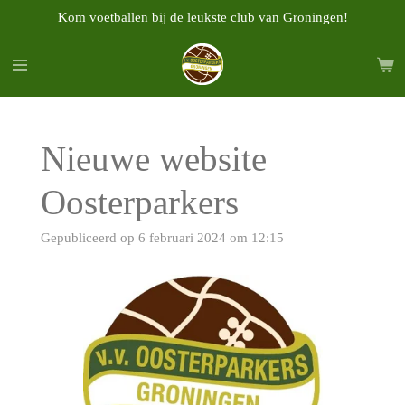
Kom voetballen bij de leukste club van Groningen!
Ga
direct
naar
de
hoofdinhoud
Nieuwe website
Oosterparkers
Gepubliceerd op 6 februari 2024 om 12:15