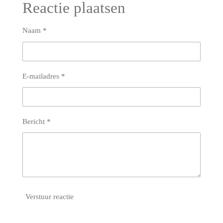
e
l
r
e
Reactie plaatsen
n
e
n
Naam *
E-mailadres *
Bericht *
Verstuur reactie