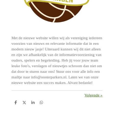
Met de nieuwe website willen wij als vereniging iedereen
voorzien van nieuws en relevante informatie dat in een
modern nieuw jasje! Uiteraard kunnen wij dit niet alleen
en zijn we afhankelijk van de informatievoorziening van
ouders, spelers en begeleiding. Heb jij voor jouw team
leuke foto's, verslagen of nieuwtjes schroom dan niet om
dat door te sturen naar ons! Stuur ons voor alle info een
mailtje naar info@oosterparkers.nl. Laten we van onze
nieuwe website een succes maken. Alvast bedankt!
Volgende
»
D
D
S
D
e
e
h
e
l
e
a
l