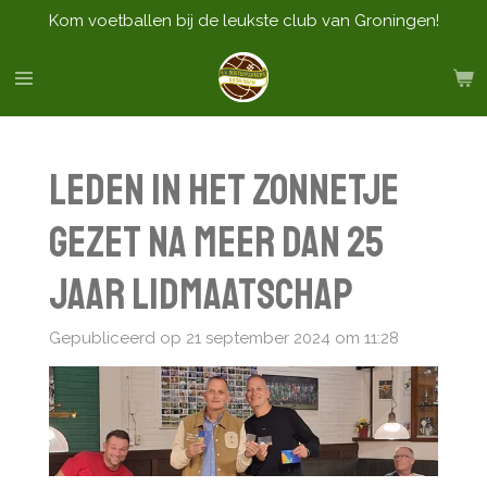
Kom voetballen bij de leukste club van Groningen!
Ga
direct
naar
de
hoofdinhoud
Leden in het zonnetje
gezet na meer dan 25
jaar lidmaatschap
Gepubliceerd op 21 september 2024 om 11:28