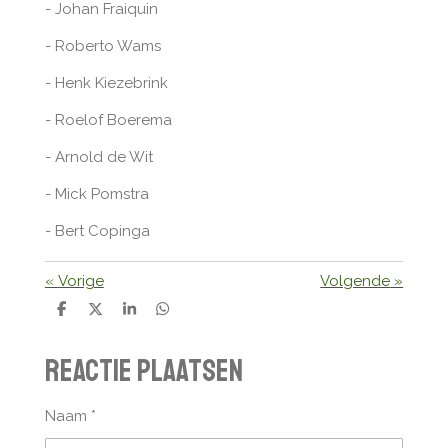
- Johan Fraiquin
- Roberto Wams
- Henk Kiezebrink
- Roelof Boerema
- Arnold de Wit
- Mick Pomstra
- Bert Copinga
«
Vorige
Volgende
»
D
D
S
D
e
e
h
e
l
e
a
l
Reactie plaatsen
e
l
r
e
n
e
n
Naam *