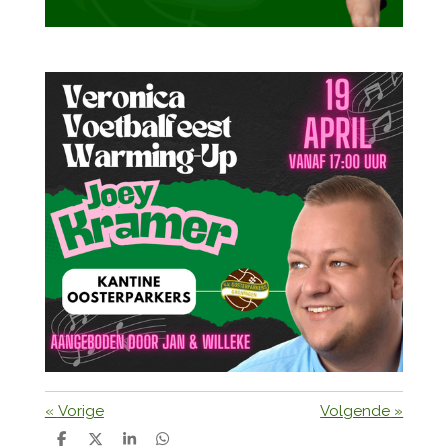
«
Vorige
Volgende
»
D
D
S
D