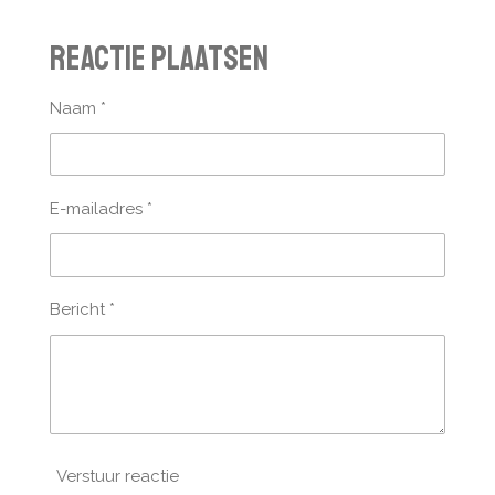
e
e
h
e
l
e
a
l
Reactie plaatsen
e
l
r
e
n
e
n
Naam *
E-mailadres *
Bericht *
Verstuur reactie