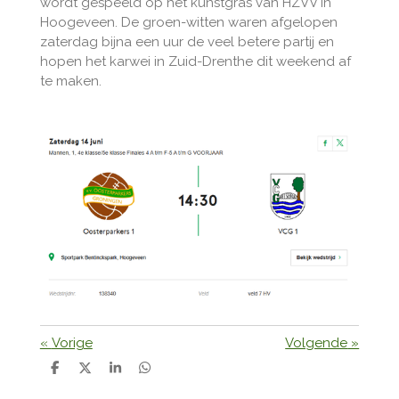
wordt gespeeld op het kunstgras van HZVV in
Hoogeveen. De groen-witten waren afgelopen
zaterdag bijna een uur de veel betere partij en
hopen het karwei in Zuid-Drenthe dit weekend af
te maken.
«
Vorige
Volgende
»
D
D
S
D
e
e
h
e