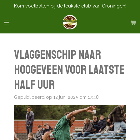
Kom voetballen bij de leukste club van Groningen!
Ga
direct
naar
de
hoofdinhoud
Vlaggenschip naar
Hoogeveen voor laatste
half uur
Gepubliceerd op 12 juni 2025 om 17:48