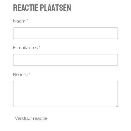
l
e
a
l
Reactie plaatsen
e
l
r
e
n
e
n
Naam *
E-mailadres *
Bericht *
Verstuur reactie