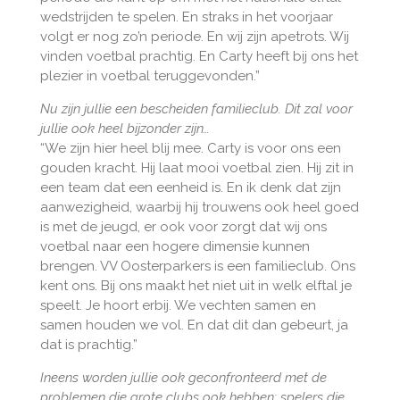
wedstrijden te spelen. En straks in het voorjaar
volgt er nog zo’n periode. En wij zijn apetrots. Wij
vinden voetbal prachtig. En Carty heeft bij ons het
plezier in voetbal teruggevonden.”
Nu zijn jullie een bescheiden familieclub. Dit zal voor
jullie ook heel bijzonder zijn…
“We zijn hier heel blij mee. Carty is voor ons een
gouden kracht. Hij laat mooi voetbal zien. Hij zit in
een team dat een eenheid is. En ik denk dat zijn
aanwezigheid, waarbij hij trouwens ook heel goed
is met de jeugd, er ook voor zorgt dat wij ons
voetbal naar een hogere dimensie kunnen
brengen. VV Oosterparkers is een familieclub. Ons
kent ons. Bij ons maakt het niet uit in welk elftal je
speelt. Je hoort erbij. We vechten samen en
samen houden we vol. En dat dit dan gebeurt, ja
dat is prachtig.”
Ineens worden jullie ook geconfronteerd met de
problemen die grote clubs ook hebben: spelers die