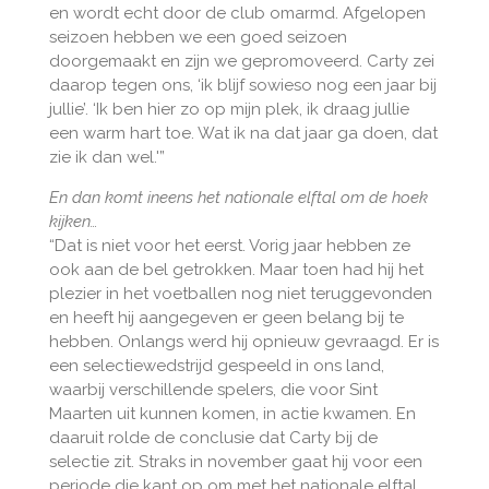
en wordt echt door de club omarmd. Afgelopen
seizoen hebben we een goed seizoen
doorgemaakt en zijn we gepromoveerd. Carty zei
daarop tegen ons, ‘ik blijf sowieso nog een jaar bij
jullie’. ‘Ik ben hier zo op mijn plek, ik draag jullie
een warm hart toe. Wat ik na dat jaar ga doen, dat
zie ik dan wel.'”
En dan komt ineens het nationale elftal om de hoek
kijken…
“Dat is niet voor het eerst. Vorig jaar hebben ze
ook aan de bel getrokken. Maar toen had hij het
plezier in het voetballen nog niet teruggevonden
en heeft hij aangegeven er geen belang bij te
hebben. Onlangs werd hij opnieuw gevraagd. Er is
een selectiewedstrijd gespeeld in ons land,
waarbij verschillende spelers, die voor Sint
Maarten uit kunnen komen, in actie kwamen. En
daaruit rolde de conclusie dat Carty bij de
selectie zit. Straks in november gaat hij voor een
periode die kant op om met het nationale elftal