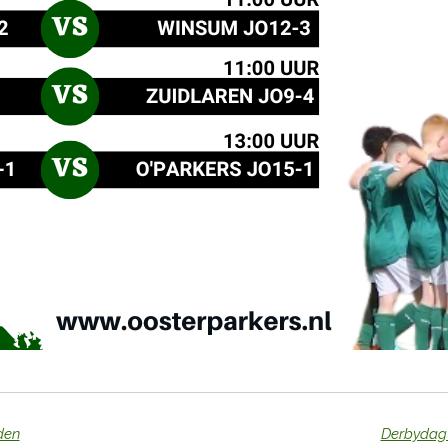
den
Derbydag 