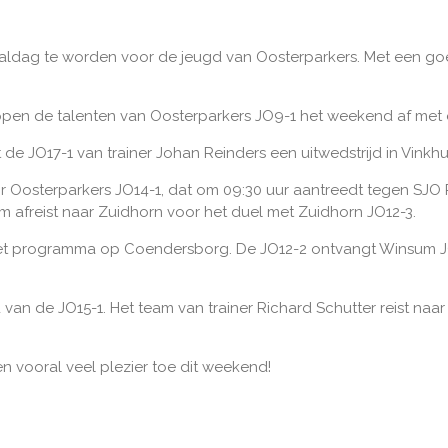
ldag te worden voor de jeugd van Oosterparkers. Met een g
ppen de talenten van Oosterparkers JO9-1 het weekend af met
lt de JO17-1 van trainer Johan Reinders een uitwedstrijd in Vink
oor Oosterparkers JO14-1, dat om 09:30 uur aantreedt tegen SJO
m afreist naar Zuidhorn voor het duel met Zuidhorn JO12-3.
het programma op Coendersborg. De JO12-2 ontvangt Winsum JO1
van de JO15-1. Het team van trainer Richard Schutter reist naa
n vooral veel plezier toe dit weekend!