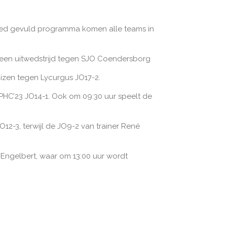
oed gevuld programma komen alle teams in
 een uitwedstrijd tegen SJO Coendersborg
huizen tegen Lycurgus JO17-2.
 PHC’23 JO14-1. Ook om 09:30 uur speelt de
2-3, terwijl de JO9-2 van trainer René
r Engelbert, waar om 13:00 uur wordt