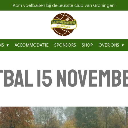
Kom voetballen bij de leukste club van Groningen!
MS
ACCOMMODATIE
SPONSORS
SHOP
OVER ONS
bal 15 novemb
2